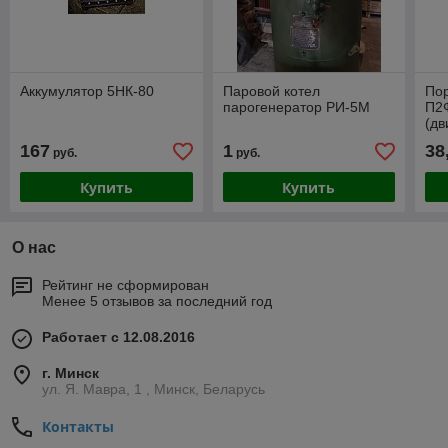
Аккумулятор 5НК-80
Паровой котел
По
парогенератор РИ-5М
П2
(дв
167
1
38
руб.
руб.
Купить
Купить
О нас
Рейтинг не сформирован
Менее 5 отзывов за последний год
Работает с 12.08.2016
г. Минск
ул. Я. Мавра, 1 , Минск, Беларусь
Контакты