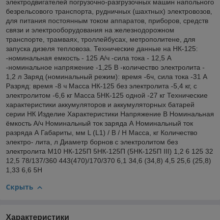
электродвигателей погрузочно-разгрузочных машин напольного
безрельсового транспорта, рудничных (шахтных) электровозов,
для питания постоянным током аппаратов, приборов, средств
связи и электрооборудования на железнодорожном
транспорте, трамваях, троллейбусах, метрополитене, для
запуска дизеля тепловоза. Технические данные на НК-125:
-номинальная емкость - 125 А/ч -сила тока - 12,5 А
-номинальное напряжение -1,25 В -количество электролита -
1,2 л Заряд (номинальный режим): время -6ч, сила тока -31 А
Разряд: время -8 ч Масса НК-125 без электролита -5,4 кг, с
электролитом -6,6 кг Масса 5НК-125 одной -27 кг Технические
характеристики аккумуляторов и аккумуляторных батарей
серии НК Изделие Характеристики Напряжение В Номинальная
ёмкость А/ч Номинальный ток заряда А Номинальный ток
разряда А Габариты, мм L (L1) / B / H Масса, кг Количество
электро- лита, л Диаметр борнов с электролитом без
электролита М10 НК-125П 5НК-125П (5НК-125П III) 1,2 6 125 32
12,5 78/137/360 443(470)/170/370 6,1 34,6 (34,8) 4,5 25,6 (25,8)
1,33 6,6 5Н
Скрыть
Характеристики