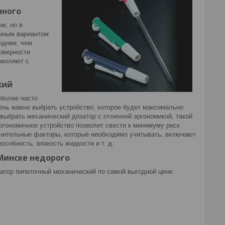
нного
м, но в
ичным вариантом
однее, чем
оверности
зволяют с
кий
более часто
ень важно выбрать устройство, которое будет максимально
 выбрать механический дозатор с отличной эргономикой, такой
ргономичное устройство позволит свести к минимуму риск
лнительные факторы, которые необходимо учитывать, включают
особность, вязкость жидкости и т. д.
Минске недорого
атор пипеточный механический по самой выгодной цене.