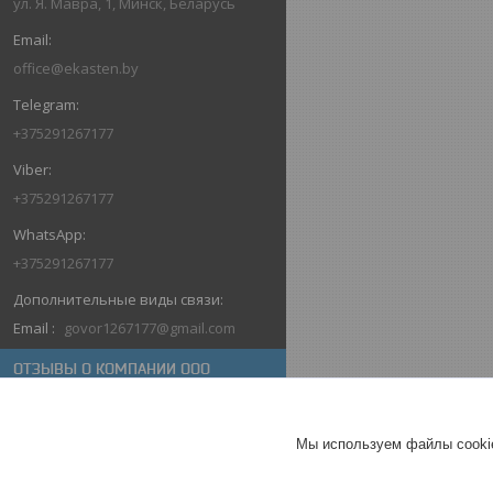
ул. Я. Мавра, 1, Минск, Беларусь
office@ekasten.by
+375291267177
+375291267177
+375291267177
Email
govor1267177@gmail.com
ОТЗЫВЫ О КОМПАНИИ ООО
«ЭКАСТЭН»
17.08.2025
Мы используем файлы cookie
Покупатель
Отлично