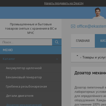
Начать продавать на Deal.by
Промышленные и бытовые
office@ekasten
товаров снятых с хранения в ВС и
МЧС
ГЛАВНАЯ
КАТ
Товары и услу
Каталог
Аккумулятор щелочной
Дозатор механ
Бензиновый генератор
Гребенка резьбонарезная
Дозатор пипеточный 
лабораторных услови
Детали двигателя
для определённого и
оборудования. Кажды
Дозатор механический
достижение 100% рез