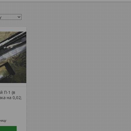
 П-1 (в
ка на 0,02;
ницу