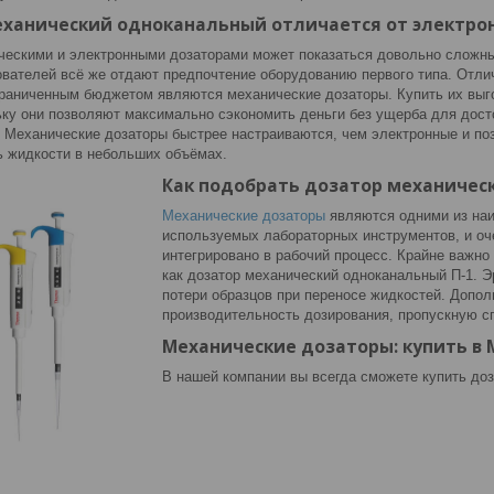
еханический одноканальный отличается от электро
ескими и электронными дозаторами может показаться довольно сложны
вателей всё же отдают предпочтение оборудованию первого типа. Отл
граниченным бюджетом являются механические дозаторы. Купить их выг
ьку они позволяют максимально сэкономить деньги без ущерба для дост
. Механические дозаторы быстрее настраиваются, чем электронные и по
ь жидкости в небольших объёмах.
Как подобрать дозатор механичес
Механические дозаторы
являются одними из наи
используемых лабораторных инструментов, и оч
интегрировано в рабочий процесс. Крайне важно
как дозатор механический одноканальный П-1. Э
потери образцов при переносе жидкостей. Допо
производительность дозирования, пропускную сп
Механические дозаторы: купить в 
В нашей компании вы всегда сможете купить доз