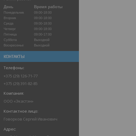
День
Время работы
Понедельник
09:00-18:00
Вторник
09:00-18:00
Среда
09:00-18:00
Четверг
09:00-18:00
Пятница
09:00-17:00
Суббота
Выходной
Воскресенье
Выходной
КОНТАКТЫ
+375 (29) 126-71-77
+375 (29) 391-82-85
ООО «Экастэн»
Говорков Сергей Иванович