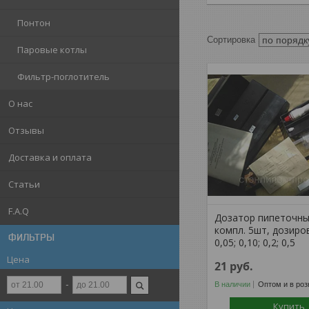
Понтон
Паровые котлы
Фильтр-поглотитель
О нас
Отзывы
Доставка и оплата
Статьи
F.A.Q
Дозатор пипеточный
компл. 5шт, дозиров
ФИЛЬТРЫ
0,05; 0,10; 0,2; 0,5
Цена
21
руб.
В наличии
Оптом и в роз
Купить