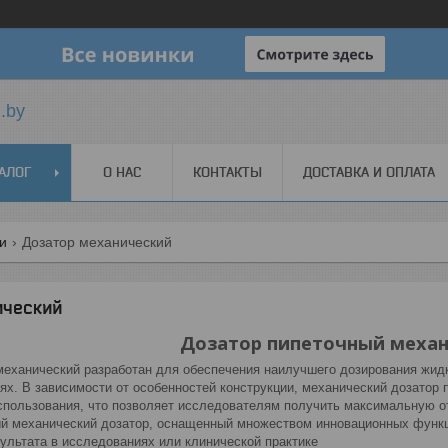
.by
АЛОГ
О НАС
КОНТАКТЫ
ДОСТАВКА И ОПЛАТА
ги
Дозатор механический
ический
Дозатор пипеточный меха
механический разработан для обеспечения наилучшего дозирования жид
ях. В зависимости от особенностей конструкции, механический дозатор 
спользования, что позволяет исследователям получить максимальную от
й механический дозатор, оснащенный множеством инновационных функц
ультата в исследованиях или клинической практике